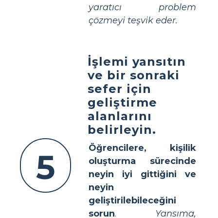
yaratıcı problem
çözmeyi teşvik eder.
İşlemi yansıtın
ve bir sonraki
sefer için
geliştirme
alanlarını
belirleyin.
Öğrencilere, kişilik
5
oluşturma sürecinde
neyin iyi gittiğini ve
neyin
geliştirilebileceğini
sorun
.
Yansıma,