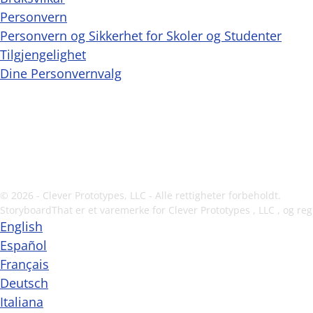
Personvern
Personvern og Sikkerhet for Skoler og Studenter
Tilgjengelighet
Dine Personvernvalg
© 2026 - Clever Prototypes, LLC - Alle rettigheter forbeholdt.
StoryboardThat er et varemerke for
Clever Prototypes , LLC
, og reg
English
Español
Français
Deutsch
Italiana