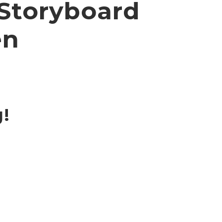
 Storyboard
en
g!