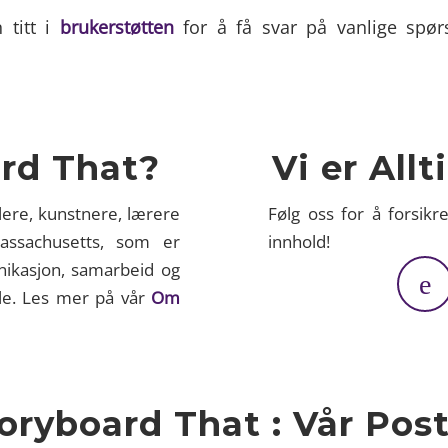
 titt i
brukerstøtten
for å få svar på vanlige spør
rd That?
Vi er All
lere, kunstnere, lærere
Følg oss for å forsikr
assachusetts, som er
innhold!
nikasjon, samarbeid og
alle. Les mer på vår
Om
oryboard That : Vår Pos