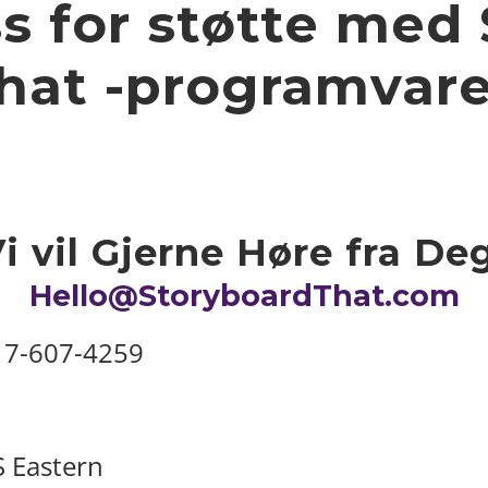
s for støtte med
hat -programvar
i vil Gjerne Høre fra De
Hello@StoryboardThat.com
17-607-4259
S Eastern