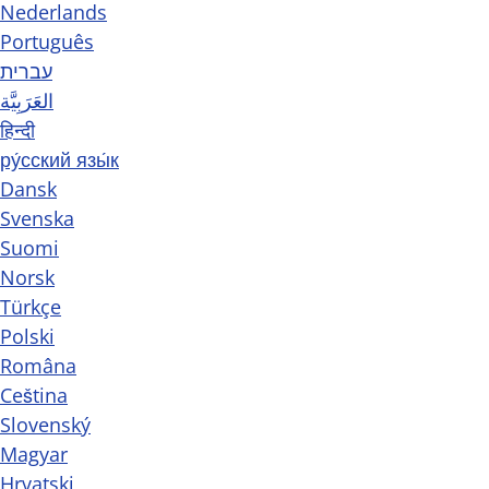
Nederlands
Português
עברית
العَرَبِيَّة
हिन्दी
ру́сский язы́к
Dansk
Svenska
Suomi
Norsk
Türkçe
Polski
Româna
Ceština
Slovenský
Magyar
Hrvatski