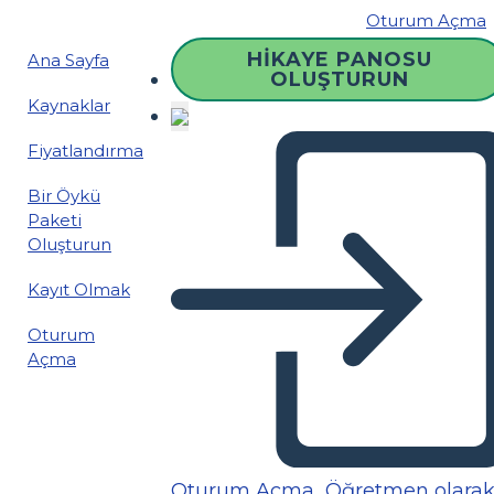
Oturum Açma
HIKAYE PANOSU
Ana Sayfa
OLUŞTURUN
Kaynaklar
Fiyatlandırma
Bir Öykü
Paketi
Oluşturun
Kayıt Olmak
Oturum
Açma
Oturum Açma
Öğretmen olara