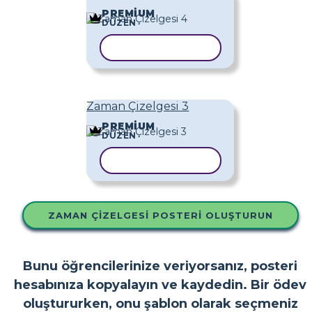
PREMIUM
DÜZEN
ŞABLONU KOPYALA
Zaman Çizelgesi 3
PREMIUM
DÜZEN
ŞABLONU KOPYALA
ZAMAN ÇIZELGESI POSTERI OLUŞTURUN
Bunu öğrencilerinize veriyorsanız, posteri
hesabınıza kopyalayın ve kaydedin. Bir ödev
oluştururken, onu şablon olarak seçmeniz