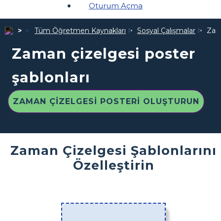
Oturum Açma
Tüm Öğretmen Kaynakları
Sosyal Çalışmalar
Zama
Zaman çizelgesi poster
şablonları
ZAMAN ÇIZELGESI POSTERI OLUŞTURUN
Zaman Çizelgesi Şablonlarını
Özelleştirin