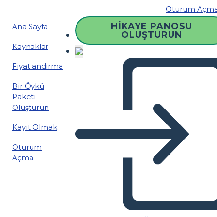
Oturum Açm
HIKAYE PANOSU
Ana Sayfa
OLUŞTURUN
Kaynaklar
Fiyatlandırma
Bir Öykü
Paketi
Oluşturun
Kayıt Olmak
Oturum
Açma