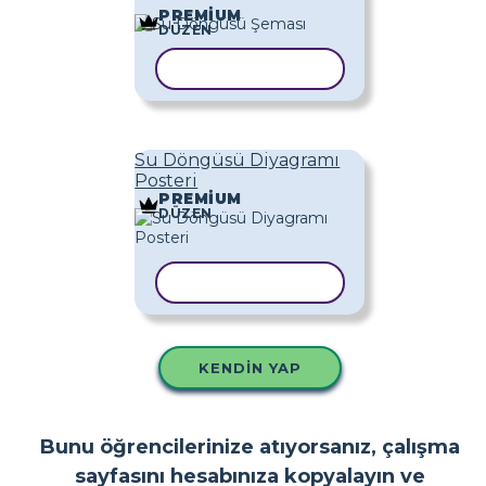
PREMIUM
DÜZEN
ŞABLONU KOPYALA
Su Döngüsü Diyagramı
Posteri
PREMIUM
DÜZEN
ŞABLONU KOPYALA
KENDIN YAP
Bunu öğrencilerinize atıyorsanız, çalışma
sayfasını hesabınıza kopyalayın ve