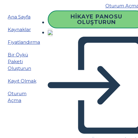
Oturum Açm
HIKAYE PANOSU
Ana Sayfa
OLUŞTURUN
Kaynaklar
Fiyatlandırma
Bir Öykü
Paketi
Oluşturun
Kayıt Olmak
Oturum
Açma