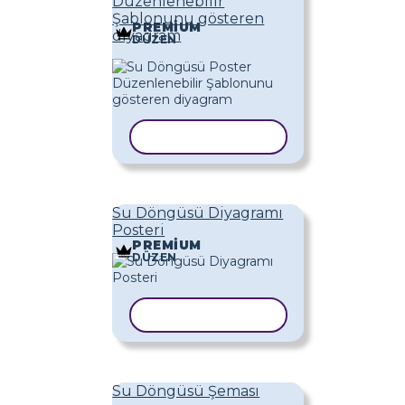
Düzenlenebilir
Şablonunu gösteren
PREMIUM
diyagram
DÜZEN
ŞABLONU KOPYALA
Su Döngüsü Diyagramı
Posteri
PREMIUM
DÜZEN
ŞABLONU KOPYALA
Su Döngüsü Şeması