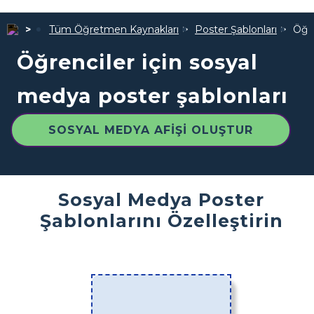
Tüm Öğretmen Kaynakları
Poster Şablonları
Öğre
Öğrenciler için sosyal
medya poster şablonları
SOSYAL MEDYA AFIŞI OLUŞTUR
Sosyal Medya Poster
Şablonlarını Özelleştirin