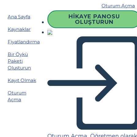
Oturum Açma
HIKAYE PANOSU
Ana Sayfa
OLUŞTURUN
Kaynaklar
Fiyatlandırma
Bir Öykü
Paketi
Oluşturun
Kayıt Olmak
Oturum
Açma
Oturum Açma
Öğretmen olara