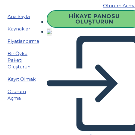
Oturum Açm
HIKAYE PANOSU
Ana Sayfa
OLUŞTURUN
Kaynaklar
Fiyatlandırma
Bir Öykü
Paketi
Oluşturun
Kayıt Olmak
Oturum
Açma