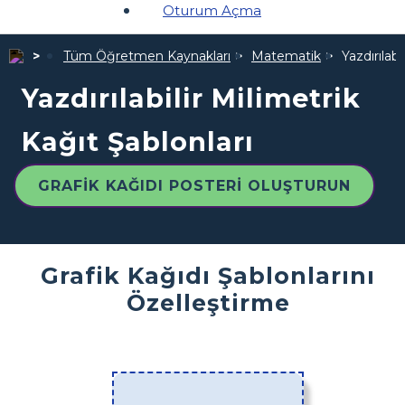
Oturum Açma
Tüm Öğretmen Kaynakları
Matematik
Yazdırılabi
Yazdırılabilir Milimetrik
Kağıt Şablonları
GRAFIK KAĞIDI POSTERI OLUŞTURUN
Grafik Kağıdı Şablonlarını
Özelleştirme