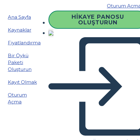
Oturum Açm
HIKAYE PANOSU
Ana Sayfa
OLUŞTURUN
Kaynaklar
Fiyatlandırma
Bir Öykü
Paketi
Oluşturun
Kayıt Olmak
Oturum
Açma