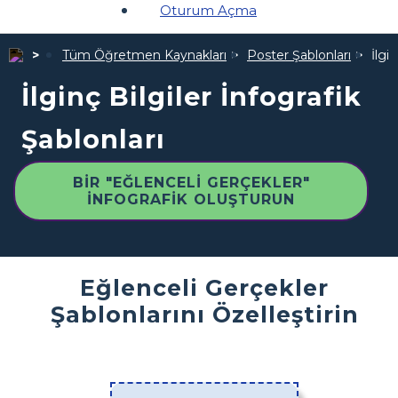
Oturum Açma
Tüm Öğretmen Kaynakları
Poster Şablonları
İlgi
İlginç Bilgiler İnfografik
Şablonları
BIR "EĞLENCELI GERÇEKLER"
İNFOGRAFIK OLUŞTURUN
Eğlenceli Gerçekler
Şablonlarını Özelleştirin