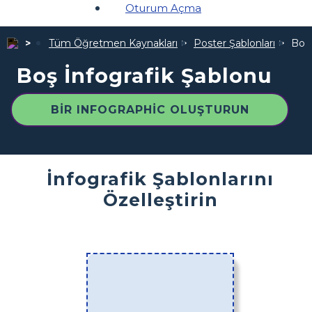
Oturum Açma
Tüm Öğretmen Kaynakları
Poster Şablonları
Boş 
Boş İnfografik Şablonu
BIR INFOGRAPHIC OLUŞTURUN
İnfografik Şablonlarını
Özelleştirin