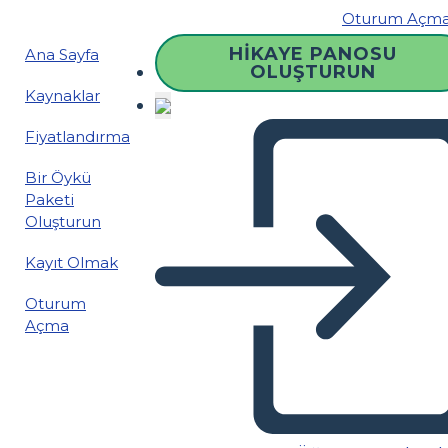
Oturum Açm
HIKAYE PANOSU
Ana Sayfa
OLUŞTURUN
Kaynaklar
Fiyatlandırma
Bir Öykü
Paketi
Oluşturun
Kayıt Olmak
Oturum
Açma