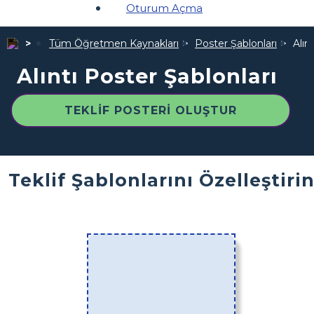
Oturum Açma
Tüm Öğretmen Kaynakları
Poster Şablonları
Alın
Alıntı Poster Şablonları
TEKLIF POSTERI OLUŞTUR
Teklif Şablonlarını Özelleştiri