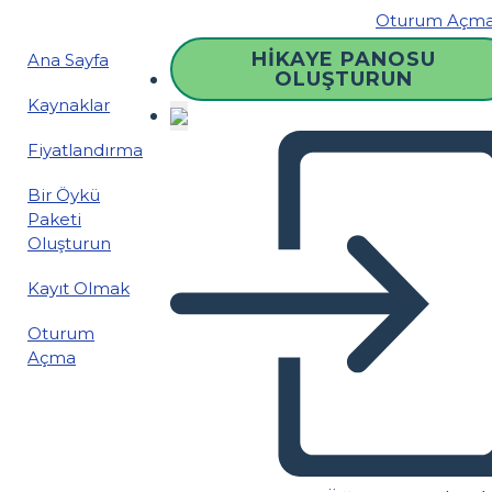
Oturum Açm
HIKAYE PANOSU
Ana Sayfa
OLUŞTURUN
Kaynaklar
Fiyatlandırma
Bir Öykü
Paketi
Oluşturun
Kayıt Olmak
Oturum
Açma