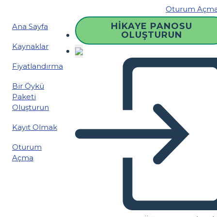
Oturum Açm
HIKAYE PANOSU
Ana Sayfa
OLUŞTURUN
Kaynaklar
Fiyatlandırma
Bir Öykü
Paketi
Oluşturun
Kayıt Olmak
Oturum
Açma