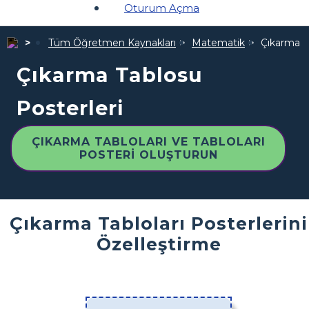
Oturum Açma
Tüm Öğretmen Kaynakları
Matematik
Çıkarma T
Çıkarma Tablosu
Posterleri
ÇIKARMA TABLOLARI VE TABLOLARI
POSTERI OLUŞTURUN
Çıkarma Tabloları Posterlerini
Özelleştirme