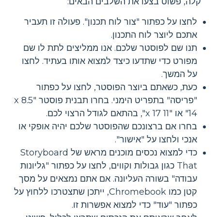
קלה, פשוט בצעו את השלבים הבאים:
לחצו על כפתור "צור לוח תכנון". פעולה זו תעביר
אתכם ליוצר לוח התכנון.
תנו שם לפוסטר שלכם. אנו ממליצים לתת לו שם
מפורט כדי שתדעו כיצד למצוא אותו בעתיד. לחצו
על המשך.
כעת, כשאתם ביוצר הפוסטר, לחצו על כפתור
"פריסה" בתפריט הימני. בחרו תבנית פוסטר "8.5 x
14" או "11 x 17", בהתאם לגודל הרצוי לכם.
בחרו אם ברצונכם שהפוסטר שלכם יהיה אופקי או
אנכי ולחצו על "אישור".
כדי למצוא נכסים מוכנים מראש של Storyboard
That כגון גבולות וקווים, לחצו על כפתור "גליונות
עבודה" בשורה העליונה. אם אתם נמצאים על מסך
קטן כמו Chromebook, ייתכן שתצטרכו ללחוץ על
כפתור "עוד" כדי למצוא אפשרות זו.