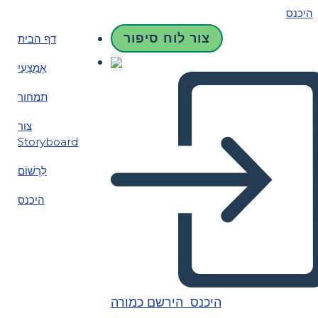
היכנס
צור לוח סיפור
דף הבית
אֶמְצָעִי
תמחור
צור
Storyboard
לִרְשׁוֹם
היכנס
היכנס
הירשם כמורה